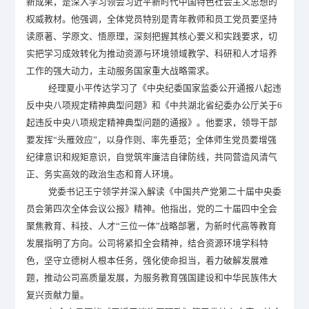
新成果，是深入学习领会习近平新时代中国特色社会主义思想的
权威教材。他强调，全体党员特别是青年教师和员工党员要坚持
读原著、学原文、悟原理，深刻把握其核心要义和实践要求，切
实把学习成效转化为推动资源与环境领域教学、科研和人才培养
工作的强大动力，主动服务国家重大战略需求。
经理夏小平传达学习了《中央纪委国家监委公开通报八起违
反中央八项规定精神典型问题》和《中共湖北省纪委办公厅关于
6
起违反中央八项规定精神典型问题的通报》。他要求，领导干部
要发挥“头雁效应”，以身作则、率先垂范；全体师生党员要增强
纪律意识和规矩意识，自觉筑牢廉洁自律防线，共同营造风清气
正、务实高效的政治生态和育人环境。
党委书记王宁领学并深入解读《中国共产党第二十届中央委
员会第四次全体会议公报》精神。他指出，党的二十届四中全会
聚焦教育、科技、人才
“三位一体”战略部署，为新时代高等教育
发展指明了方向。公司将紧扣全会精神，结合资源环境学科特
色，坚守立德树人根本任务，强化使命担当，着力破解发展难
题，推动公司高质量发展，为服务教育强国建设和中华民族伟大
复兴贡献力量。